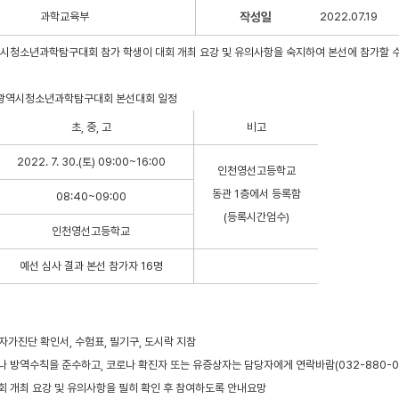
과학교육부
작성일
2022.07.19
역시청소년과학탐구대회 참가 학생이 대회 개최 요강 및 유의사항을 숙지하여 본선에 참가할 수
인천광역시청소년과학탐구대회 본선대회 일정
초, 중, 고
비고
2022. 7. 30.(토) 09:00~16:00
인천영선고등학교
동관 1층에서 등록함
08:40~09:00
(등록시간엄수)
인천영선고등학교
예선 심사 결과 본선 참가자 16명
련 자가진단 확인서, 수험표, 필기구, 도시락 지참
로나 방역수칙을 준수하고, 코로나 확진자 또는 유증상자는 담당자에게 연락바람(032-880-0
대회 개최 요강 및 유의사항을 필히 확인 후 참여하도록 안내요망