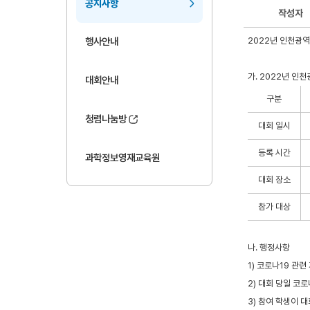
공지사항
작성자
2022년 인천광
행사안내
가. 2022년 
대회안내
구분
청렴나눔방
대회 일시
등록 시간
과학정보영재교육원
대회 장소
참가 대상
나. 행정사항
1) 코로나19 관
2) 대회 당일 코
3) 참여 학생이 