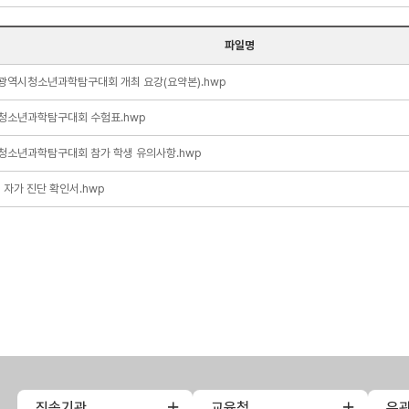
파일명
광역시청소년과학탐구대회 개최 요강(요약본).hwp
천청소년과학탐구대회 수험표.hwp
청소년과학탐구대회 참가 학생 유의사항.hwp
 자가 진단 확인서.hwp
직속기관
교육청
유