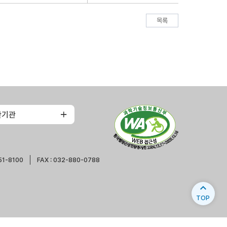
목록
관기관
51-8100
FAX : 032-880-0788
expand_less
TOP