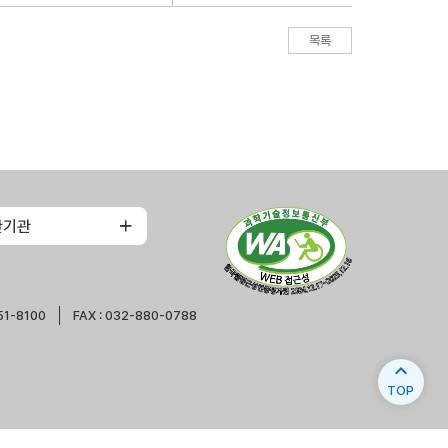
목록
관기관
51-8100
FAX : 032-880-0788
expand_less
TOP