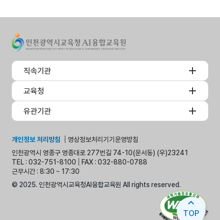
직속기관
교육청
유관기관
개인정보 처리방침
영상정보처리기기운영방침
인천광역시 영종구 영종대로 277번길 74-10(운서동) (우)23241
TEL : 032-751-8100
FAX : 032-880-0788
근무시간 : 8:30 ~ 17:30
© 2025. 인천광역시교육청AI융합교육원 All rights reserved.
expand_less
TOP