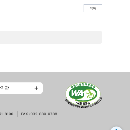
목록
관기관
51-8100
FAX : 032-880-0788
expand_less