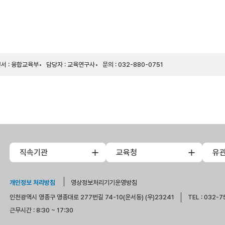
서 : 융합교육부
담당자 : 교육연구사
문의 : 032-880-0751
직속기관
교육청
유
개인정보 처리방침
영상정보처리기기운영방침
인천광역시 영종구 영종대로 277번길 74-10(운서동) (우)23241
TEL : 032-7
근무시간 : 8:30 ~ 17:30