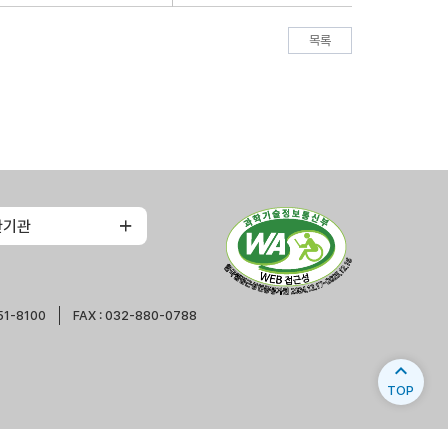
목록
관기관
51-8100
FAX : 032-880-0788
expand_less
TOP