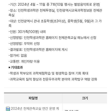
-기간: 2024년 4월 ~ 11월 중 7회(10월 행사는 별밤음악회로 운영)
-장소: 인천학생과학관 천체투영실, 인천광역시교육과학정보원 천체관
측실
-대상: 인천광역시 관내 초등학생(초3이상), 중학생(5월, 9월)과 그 가
족
-인원: 30가족(100명) 내외
-신청방법: 인천학생과학관 홈페이지 천체관측교실 메뉴에서 신청
-선정방법: 무작위 선정
-결과발표: 인천학생과학관 홈페이지에 게시
-참가비: 없음
-교통편: 개인차량 이용
￭
기대효과
-학생과 학부모의 과학체험학습 및 평생학습 참여 기회 확대
-과학교육의 질적 향상과 천문우주과학 분야의 과학탐구 역량 강화
파일명
크기
2024년 천체관측교실 연간 운영 계