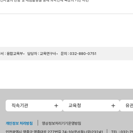
 전시물의 관람 및 체험활동을 통해 과학인재 육성의 기반 마련
서 : 융합교육부
담당자 : 교육연구사
문의 : 032-880-0751
직속기관
교육청
유
개인정보 처리방침
영상정보처리기기운영방침
인천광역시 영종구 영종대로 277번길 74-10(운서동) (우)23241
TEL : 032-7