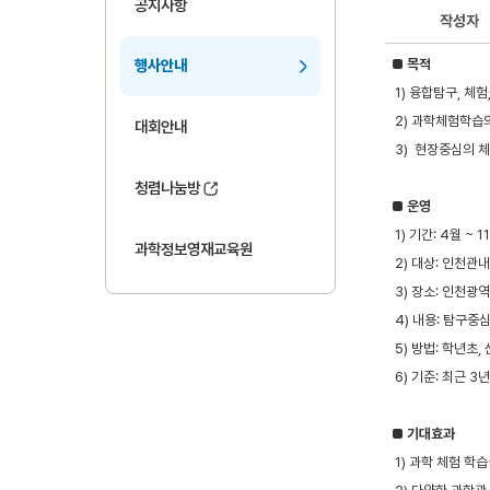
공지사항
작성자
■
목적
행사안내
1) 융합탐구, 체
2) 과학체험학습의
대회안내
3) 현장중심의 체
청렴나눔방
■
운영
1) 기간: 4월 ~ 1
과학정보영재교육원
2) 대상: 인천관내
3) 장소: 인천
4) 내용: 탐구중
5) 방법: 학년초,
6) 기준: 최근 3
■
기대효과
1) 과학 체험 학