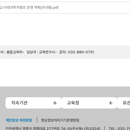
교 미래과학자캠프 운영 계획(안내용).pdf
서 : 융합교육부
담당자 : 교육연구사
문의 : 032-880-0751
직속기관
교육청
유
개인정보 처리방침
영상정보처리기기운영방침
인천광역시 영종구 영종대로 277번길 74-10(운서동) (우)23241
TEL : 032-7