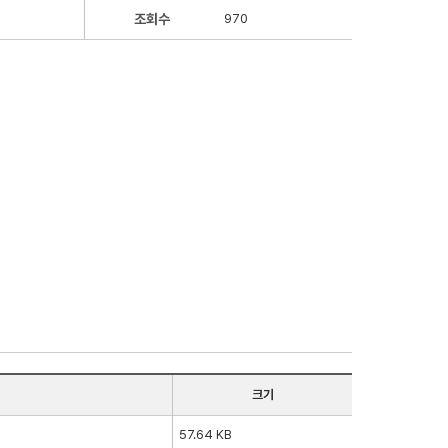
조회수
970
크기
57.64 KB