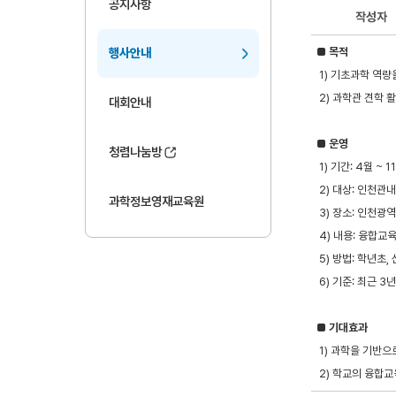
공지사항
작성자
■
목적
행사안내
1) 기초과학 역량
2) 과학관 견학 
대회안내
■
운영
청렴나눔방
1) 기간: 4월 ~ 1
2) 대상: 인천관내
과학정보영재교육원
3) 장소: 인천광
4) 내용: 융합교
5) 방법: 학년초,
6) 기준: 최근 3
■
기대효과
1) 과학을 기반으
2) 학교의 융합