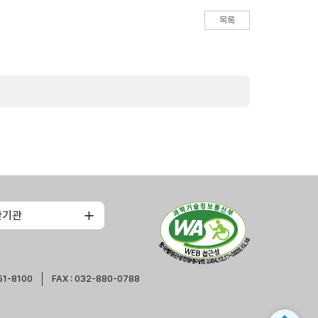
목록
관기관
51-8100
FAX : 032-880-0788
expand_less