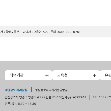
서 : 융합교육부
담당자 : 교육연구사
문의 : 032-880-0751
직속기관
교육청
유
개인정보 처리방침
영상정보처리기기운영방침
인천광역시 영종구 영종대로 277번길 74-10(운서동) (우)23241
TEL : 032-7
근무시간 : 8:30 ~ 17:30