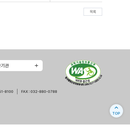
목록
관기관
51-8100
FAX : 032-880-0788
expand_less
TOP