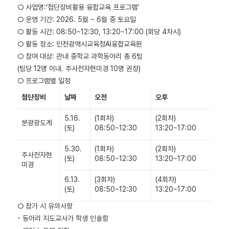
○ 사업명:‘첨단장비활용 융합교육 프로그램’
○ 운영 기간: 2026. 5월 ~ 6월 중 토요일
○ 활동 시간: 08:50~12:30, 13:20~17:00 (회당 4차시)
○ 활동 장소: 인천광역시교육청AI융합교육원
○ 참여 대상: 관내 중학교 과학동아리 총 6팀
(팀당 12명 이내. 주사전자현미경 10명 권장)
○ 프로그램별 일정
첨단장비
날짜
오전
오후
5.16.
(1회차)
(2회차)
분광광도계
(토)
08:50~12:30
13:20~17:00
5.30.
(1회차)
(2회차)
주사전자현
(토)
08:50~12:30
13:20~17:00
미경
6.13.
(3회차)
(4회차)
(토)
08:50~12:30
13:20~17:00
○ 참가 시 유의사항
- 동아리 지도교사가 학생 인솔함