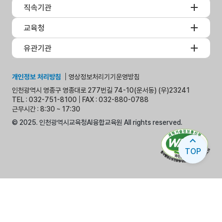
직속기관
교육청
유관기관
개인정보 처리방침
영상정보처리기기운영방침
인천광역시 영종구 영종대로 277번길 74-10(운서동) (우)23241
TEL : 032-751-8100
FAX : 032-880-0788
근무시간 : 8:30 ~ 17:30
© 2025. 인천광역시교육청AI융합교육원 All rights reserved.
expand_less
TOP