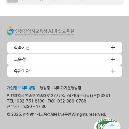
직속기관
교육청
유관기관
개인정보 처리방침
영상정보처리기기운영방침
인천광역시 영종구 영종대로 277번길 74-10(운서동) (우)23241
TEL : 032-751-8100
FAX : 032-880-0788
근무시간 : 8:30 ~ 17:30
© 2025. 인천광역시교육청AI융합교육원 All rights reserved.
expand_less