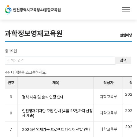
본문 바로가기
과학정보영재교육원
알림마당
총 19건
검색
번호
제목
작성자
작성
2025-
9
과학교육부
결석 사유 및 출석 인정 안내
29
2025-
인천영재기자단 모집 안내 (4월 25일까지 신청
8
과학교육부
서 제출)
21
2025-
7
과학교육부
2025년 영재키움 프로젝트 대상자 선발 안내
26