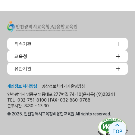
직속기관
교육청
유관기관
개인정보 처리방침
영상정보처리기기운영방침
인천광역시 영종구 영종대로 277번길 74-10(운서동) (우)23241
TEL : 032-751-8100
FAX : 032-880-0788
근무시간 : 8:30 ~ 17:30
© 2025. 인천광역시교육청AI융합교육원 All rights reserved.
expand_less
TOP