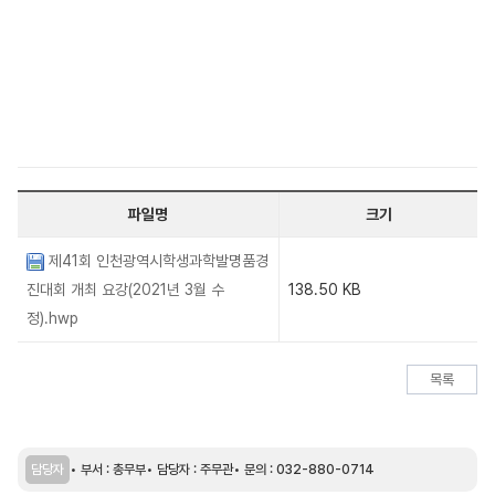
파일명
크기
제41회 인천광역시학생과학발명품경
진대회 개최 요강(2021년 3월 수
138.50 KB
정).hwp
목록
담당자
부서 : 총무부
담당자 : 주무관
문의 : 032-880-0714