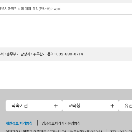
역시과학전람회 개최 요강(안내용).hwpx
서 : 총무부
담당자 : 주무관
문의 : 032-880-0714
직속기관
교육청
유
개인정보 처리방침
영상정보처리기기운영방침
인천광역시 영종구 영종대로 277번길 74-10(운서동) (우)23241
TEL : 032-7