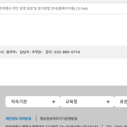
관측행사 연간 운영 일정 및 참가방법 안내(홈페이지용) (1).hwp
서 : 총무부
담당자 : 주무관
문의 : 032-880-0714
직속기관
교육청
유
개인정보 처리방침
영상정보처리기기운영방침
인천광역시 영종구 영종대로 277번길 74-10(운서동) (우)23241
TEL : 032-7