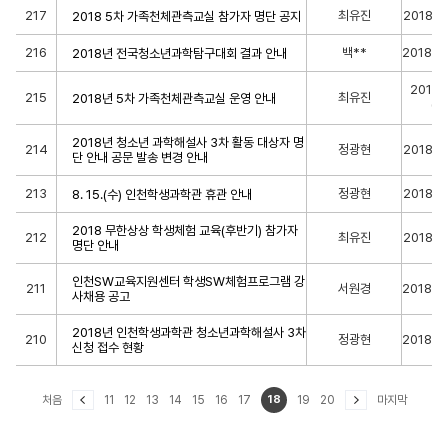
217
최유진
2018-0
2018 5차 가족천체관측교실 참가자 명단 공지
216
백**
2018-0
2018년 전국청소년과학탐구대회 결과 안내
2018-
215
최유진
2018년 5차 가족천체관측교실 운영 안내
04
2018년 청소년 과학해설사 3차 활동 대상자 명
214
정광현
2018-0
단 안내 공문 발송 변경 안내
213
정광현
2018-0
8. 15.(수) 인천학생과학관 휴관 안내
2018 무한상상 학생체험 교육(후반기) 참가자
212
최유진
2018-0
명단 안내
인천SW교육지원센터 학생SW체험프로그램 강
211
서원경
2018-0
사채용 공고
2018년 인천학생과학관 청소년과학해설사 3차
210
정광현
2018-0
신청 접수 현황
처음
11
12
13
14
15
16
17
18
19
20
마지막