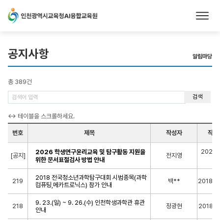
본문 바로가기
공지사항
알림마당
총 389건
검색
번호
제목
작성자
작성
2025-
2026 학생연구윤리교육 및 탐구활동 지원을
[공지]
전지영
14
위한 문서표절검사 방법 안내
2018 전국청소년과학탐구대회 시범종목(과학
219
백**
2018-0
컴퓨팅,메카트로닉스) 참가 안내
9. 23.(일) ~ 9. 26.(수) 인천학생과학관 휴관
218
정광현
2018-0
안내