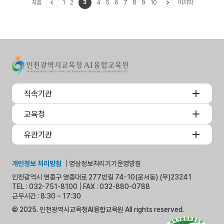
처음
1
2
3
4
5
6
7
8
9
10
마지막
직속기관
교육청
유관기관
개인정보 처리방침
영상정보처리기기운영방침
인천광역시 영종구 영종대로 277번길 74-10(운서동) (우)23241
TEL : 032-751-8100
FAX : 032-880-0788
근무시간 : 8:30 ~ 17:30
© 2025. 인천광역시교육청AI융합교육원 All rights reserved.