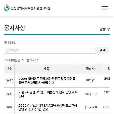
본문 바로가기
공지사항
알림마당
총 389건
검색
번호
제목
작성자
작성
2025-
2026 학생연구윤리교육 및 탐구활동 지원을
[공지]
전지영
14
위한 문서표절검사 방법 안내
2025-
제물포AI융합교육센터 여름방학 캠프 운영 계획
369
교육정보부
안내
04
2025년 글로벌 STEAM교육 활성화 프로그램
368
과학교육부
2025-0
운영 위탁교육기관 공모