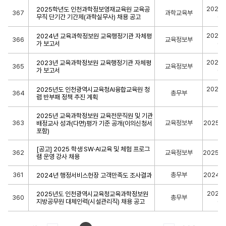
2025-
2025학년도 인천과학정보영재교육원 교육공
367
과학교육부
무직 단기간 기간제(과학실무사) 채용 공고
09
2025-
2024년 교육과학정보원 교육행정기관 자체평
366
교육정보부
가 보고서
05
2025-
2023년 교육과학정보원 교육행정기관 자체평
365
교육정보부
가 보고서
05
2025-
2025년도 인천광역시교육청AI융합교육원 청
364
총무부
렴 반부패 정책 추진 계획
24
2025년 교육과학정보원 교육전문직원 및 기관
363
교육정보부
2025-0
배정교사 성과(다면)평가 기준 공개(이의신청서
포함)
[공고] 2025 학생 SW·AI교육 및 체험 프로그
362
교육정보부
2025-0
램 운영 강사 채용
361
총무부
2024-1
2024년 행정서비스헌장 고객만족도 조사결과
2024-
2025년도 인천광역시교육청교육과학정보원
360
총무부
지방공무원 대체인력(시설관리직) 채용 공고
04