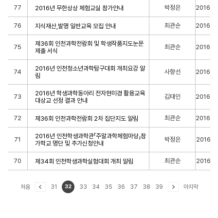
77
박정은
2016-0
2016년 무한상상 체험교실 참가안내
76
최관순
2016-0
지식재산,발명 일반교육 모집 안내
제36회 인천과학전람회 및 학생작품지도눈문
75
최관순
2016-0
제출 서식
2016년 인천청소년과학탐구대회 개최요강 알
74
사향선
2016-0
림
2016년 학생과학동아리 전자현미경 활용교육
73
김태인
2016-0
대상교 선정 결과 안내
72
최관순
2016-0
제36회 인천과학전람회 2차 집단지도 알림
2016년 인천학생과학관「주말과학체험마당」참
71
박정은
2016-0
가학교 명단 및 추가신청안내
70
최관순
2016-0
제34회 인천학생과학실험대회 개최 알림
처음
31
32
33
34
35
36
37
38
39
마지막