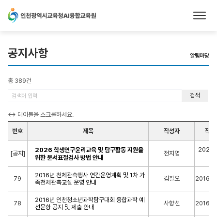
본문 바로가기
공지사항
알림마당
총 389건
검색
번호
제목
작성자
작성
2025-
2026 학생연구윤리교육 및 탐구활동 지원을
[공지]
전지영
14
위한 문서표절검사 방법 안내
2016년 천체관측행사 연간운영계획 및 1차 가
79
김팔오
2016-0
족천체관측교실 운영 안내
2016년 인천청소년과학탐구대회 융합과학 예
78
사향선
2016-0
선문항 공지 및 제출 안내