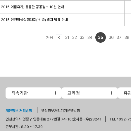
2015 여름휴가, 유용한 공공정보 10선 안내
2015 인천학생실험대회(초,중) 결과 발표 안내
처음
31
32
33
34
35
36
37
38
직속기관
교육청
유
개인정보 처리방침
영상정보처리기기운영방침
인천광역시 영종구 영종대로 277번길 74-10(운서동) (우)23241
TEL : 032-7
근무시간 : 8:30 ~ 17:30