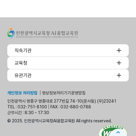
직속기관
교육청
유관기관
개인정보 처리방침
영상정보처리기기운영방침
인천광역시 영종구 영종대로 277번길 74-10(운서동) (우)23241
TEL : 032-751-8100
FAX : 032-880-0788
근무시간 : 8:30 ~ 17:30
© 2025. 인천광역시교육청AI융합교육원 All rights reserved.
expand_less