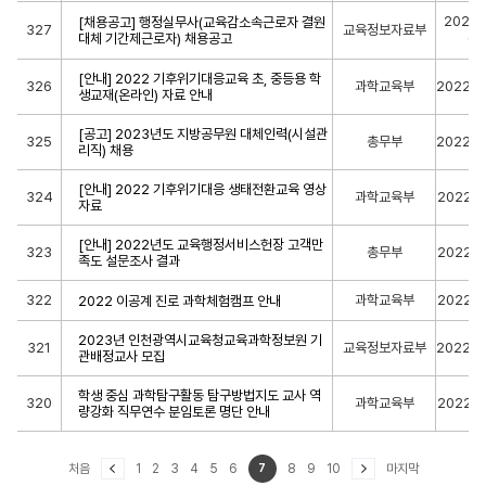
2023-
[채용공고] 행정실무사(교육감소속근로자 결원
327
교육정보자료부
대체 기간제근로자) 채용공고
09
[안내] 2022 기후위기대응교육 초, 중등용 학
326
과학교육부
2022-1
생교재(온라인) 자료 안내
[공고] 2023년도 지방공무원 대체인력(시설관
325
총무부
2022-1
리직) 채용
[안내] 2022 기후위기대응 생태전환교육 영상
324
과학교육부
2022-1
자료
[안내] 2022년도 교육행정서비스헌장 고객만
323
총무부
2022-1
족도 설문조사 결과
322
과학교육부
2022-1
2022 이공계 진로 과학체험캠프 안내
2023년 인천광역시교육청교육과학정보원 기
321
교육정보자료부
2022-1
관배정교사 모집
학생 중심 과학탐구활동 탐구방법지도 교사 역
320
과학교육부
2022-1
량강화 직무연수 분임토론 명단 안내
처음
1
2
3
4
5
6
7
8
9
10
마지막