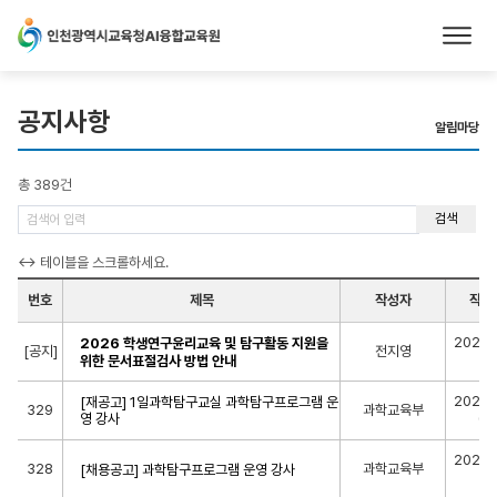
본문 바로가기
공지사항
알림마당
총 389건
검색
번호
제목
작성자
작성
2025-
2026 학생연구윤리교육 및 탐구활동 지원을
[공지]
전지영
14
위한 문서표절검사 방법 안내
2023-
[재공고] 1일과학탐구교실 과학탐구프로그램 운
329
과학교육부
영 강사
03
2023-
328
과학교육부
[채용공고] 과학탐구프로그램 운영 강사
24