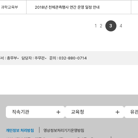
과학교육부
2018년 천체관측행사 연간 운영 일정 안내
1
2
3
4
서 : 총무부
담당자 : 주무관
문의 : 032-880-0714
직속기관
교육청
유
개인정보 처리방침
영상정보처리기기운영방침