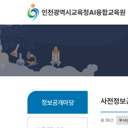
본문 바로가기
사전정보
정보공개마당
총 38건